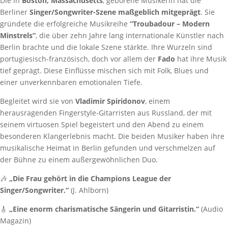
Die in
Boston, Massachusetts
, geborene Musikerin hat die
Berliner
Singer/Songwriter-Szene maßgeblich mitgeprägt
. Sie
gründete die erfolgreiche Musikreihe
“Troubadour – Modern
Minstrels”
, die über zehn Jahre lang internationale Künstler nach
Berlin brachte und die lokale Szene stärkte. Ihre Wurzeln sind
portugiesisch-französisch, doch vor allem der
Fado
hat ihre Musik
tief geprägt. Diese Einflüsse mischen sich mit Folk, Blues und
einer unverkennbaren emotionalen Tiefe.
Begleitet wird sie von
Vladimir Spiridonov
, einem
herausragenden Fingerstyle-Gitarristen aus Russland, der mit
seinem virtuosen Spiel begeistert und den Abend zu einem
besonderen Klangerlebnis macht. Die beiden Musiker haben ihre
musikalische Heimat in Berlin gefunden und verschmelzen auf
der Bühne zu einem außergewöhnlichen Duo.
🎶
„Die Frau gehört in die Champions League der
Singer/Songwriter.“
(J. Ahlborn)
🎸
„Eine enorm charismatische Sängerin und Gitarristin.“
(Audio
Magazin)