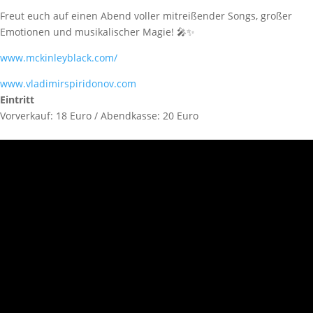
Freut euch auf einen Abend voller mitreißender Songs, großer
Emotionen und musikalischer Magie! 🎤✨
www.mckinleyblack.com/
www.vladimirspiridonov.com
Eintritt
Vorverkauf: 18 Euro / Abendkasse: 20 Euro