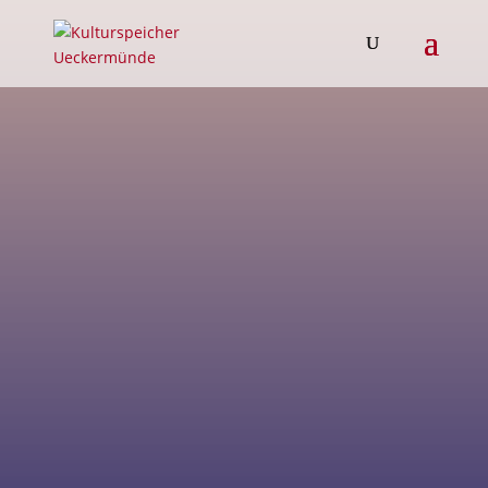
Wohnen im historischen Speicher
“Speicher” e.V.
Bergstraße 2
17373 Ueckermünde
Telefon: 03977154262
Mail: info@speicher-ueckermuende.de