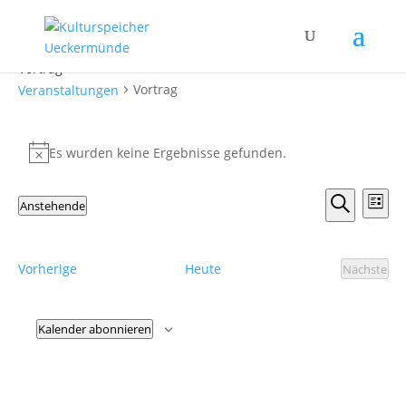
Vortrag
Vortrag
Veranstaltungen
Veranstaltungen
Es wurden keine Ergebnisse gefunden.
Hinweis
Verans
Ver
Anstehende
Liste
Ans
Suche
Suche
Datum
Nav
und
wählen.
Ansicht
Veranstaltungen
Vorherige
Heute
Nächste
Veranst
Naviga
Kalender abonnieren