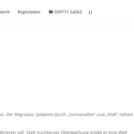
lerie
Regioladen
☎
039771 54262
. Der Regisseur, bekannt durch „Sonnenallee“ und „NVA“, nähert
iltrieren soll. Statt nüchterner Überwachung erlebt er eine Welt