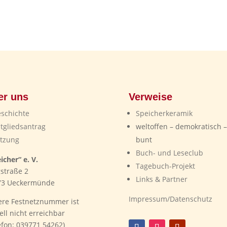
er uns
Verweise
schichte
Speicherkeramik
tgliedsantrag
weltoffen – demokratisch –
tzung
bunt
Buch- und Leseclub
icher“ e. V.
Tagebuch-Projekt
straße 2
Links & Partner
73 Ueckermünde
Impressum/Datenschutz
re Festnetznummer ist
ell nicht erreichbar
efon: 039771 54262)