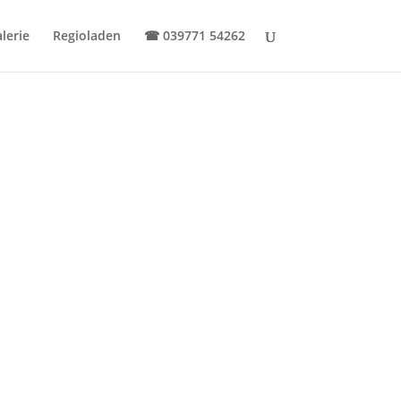
lerie
Regioladen
☎
039771 54262