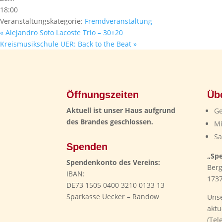
18:00
Veranstaltungskategorie:
Fremdveranstaltung
«
Alejandro Soto Lacoste Trio – 30+20
Kreismusikschule UER: Back to the Beat
»
Öffnungszeiten
Üb
Aktuell ist unser Haus aufgrund
Ge
des Brandes geschlossen.
Mi
Sa
Spenden
„Spe
Spendenkonto des Vereins:
Berg
IBAN:
173
DE73 1505 0400 3210 0133 13
Sparkasse Uecker – Randow
Unse
aktu
(Tel