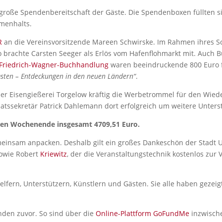
große Spendenbereitschaft der Gäste. Die Spendenboxen füllten si
mmenhalts.
R
an die Vereinsvorsitzende Mareen Schwirske. Im Rahmen ihres 
 brachte Carsten Seeger als Erlös vom Hafenflohmarkt mit. Auch 
Friedrich-Wagner-Buchhandlung
waren beeindruckende 800 Euro 
sten – Entdeckungen in den neuen Ländern“
.
 der Eisengießerei Torgelow kräftig die Werbetrommel für den Wi
aatssekretär Patrick Dahlemann dort erfolgreich um weitere Unter
n Wochenende insgesamt 4709,51 Euro.
emeinsam anpacken. Deshalb gilt ein großes Dankeschön der Stadt
owie Robert
Kriewitz
, der die Veranstaltungstechnik kostenlos zur 
fern, Unterstützern, Künstlern und Gästen. Sie alle haben gezeigt,
den zuvor. So sind über die
Online-Plattform GoFundMe
inzwische