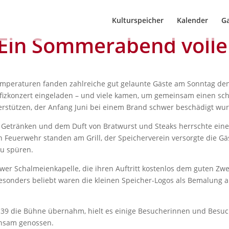
Kulturspeicher
Kalender
Ga
Ein Sommerabend voller
emperaturen fanden zahlreiche gut gelaunte Gäste am Sonntag de
izkonzert eingeladen – und viele kamen, um gemeinsam einen sch
rstützen, der Anfang Juni bei einem Brand schwer beschädigt wur
n Getränken und dem Duft von Bratwurst und Steaks herrschte eine
Feuerwehr standen am Grill, der Speicherverein versorgte die Gäs
zu spüren.
er Schalmeienkapelle, die ihren Auftritt kostenlos dem guten Zw
esonders beliebt waren die kleinen Speicher-Logos als Bemalung 
 39 die Bühne übernahm, hielt es einige Besucherinnen und Besu
nsam genossen.