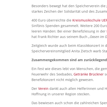
Besonders bewegt hat den Speicherverein die 
starkes Zeichen der Solidarität und des Zusa
400 Euro überreichte die
Kreismusikschule UE
Sinfónis Spenden gesammelt. Weitere 200 Euro
leeren Händen: Bei einer Benefizlesung in der
hat Frank Richter aus seinem Buch
„Oasen im O
Zeitgleich wurde auch beim Klassikkonzert in
Speichervereinsmitglied Anita Zietsch warb St
Zusammengekommen sind am zurückliegende
Ein Fest wie dieses lebt von Menschen, die g
Feuerwehr des Seebades,
Getränke Brückner
s
Benefizkonzert nicht möglich gewesen.
Der
Verein
dankt auch allen Helferinnen und Hel
Hoffnung in unserer Region stecken.
Das bewiesen auch schon die zahlreichen Spen