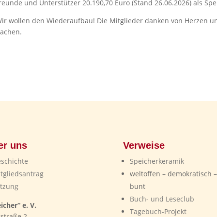
reunde und Unterstützer 20.190,70 Euro (Stand 26.06.2026) als Sp
: Wir wollen den Wiederaufbau! Die Mitglieder danken von Herzen u
machen.
er uns
Verweise
schichte
Speicherkeramik
tgliedsantrag
weltoffen – demokratisch –
tzung
bunt
Buch- und Leseclub
icher“ e. V.
Tagebuch-Projekt
straße 2